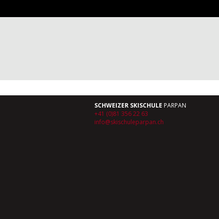
SCHWEIZER SKISCHULE
PARPAN
+41 (0)81 356 22 63
info@skischuleparpan.ch